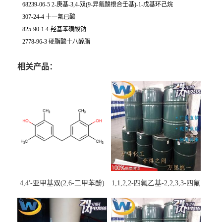
68239-06-5 2-庚基-3,4-双(9-异氰酸根合壬基)-1-戊基环己烷
307-24-4 十一氟已酸
825-90-1 4-羟基苯磺酸钠
2778-96-3 硬脂酸十八醇脂
相关产品：
4,4'-亚甲基双(2,6-二甲苯酚)
1,1,2,2-四氟乙基-2,2,3,3-四氟
丙基醚