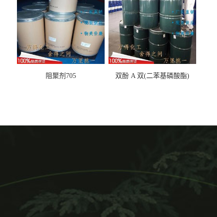
阻聚剂705
双酚 A 双(二苯基磷酸酯)