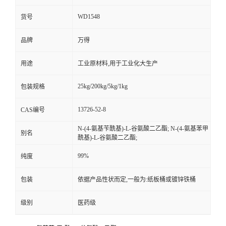
WD1548
货号
品牌
万得
用途
工业原材料,用于工业化大生产
25kg/200kg/5kg/1kg
包装规格
13726-52-8
CAS编号
N-(4-氨基苄酰基)-L-谷氨酸二乙酯; N-(4-氨基苯甲
别名
酰基)-L-谷氨酸二乙酯;
99%
纯度
包装
依据产品性状而定,一般为:纸板桶或镀锌铁桶
级别
医药级