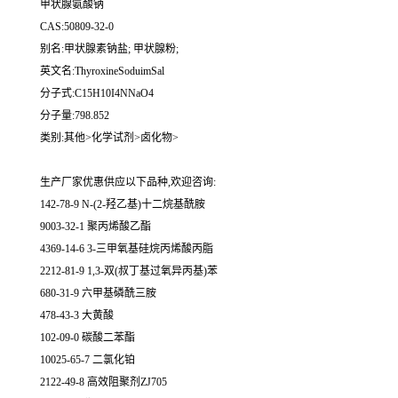
甲状腺氨酸钠
CAS:50809-32-0
别名:甲状腺素钠盐; 甲状腺粉;
英文名:ThyroxineSoduimSal
分子式:C15H10I4NNaO4
分子量:798.852
类别:其他>化学试剂>卤化物>
生产厂家优惠供应以下品种,欢迎咨询:
142-78-9 N-(2-羟乙基)十二烷基酰胺
9003-32-1 聚丙烯酸乙酯
4369-14-6 3-三甲氧基硅烷丙烯酸丙脂
2212-81-9 1,3-双(叔丁基过氧异丙基)苯
680-31-9 六甲基磷酰三胺
478-43-3 大黄酸
102-09-0 碳酸二苯酯
10025-65-7 二氯化铂
2122-49-8 高效阻聚剂ZJ705