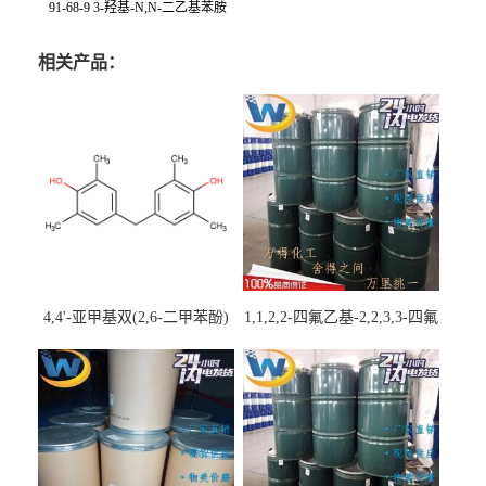
91-68-9 3-羟基-N,N-二乙基苯胺
相关产品：
4,4'-亚甲基双(2,6-二甲苯酚)
1,1,2,2-四氟乙基-2,2,3,3-四氟
丙基醚