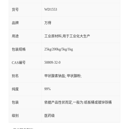
WD1553
货号
品牌
万得
用途
工业原材料,用于工业化大生产
25kg/200kg/5kg/1kg
包装规格
50809-32-0
CAS编号
别名
甲状腺素钠盐; 甲状腺粉;
99%
纯度
包装
依据产品性状而定,一般为:纸板桶或镀锌铁桶
级别
医药级