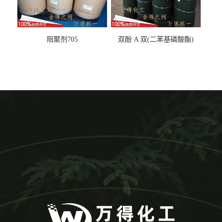
阻聚剂705
双酚 A 双(二苯基磷酸酯)