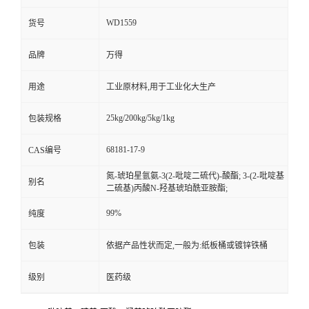
WD1559
货号
品牌
万得
用途
工业原材料,用于工业化大生产
25kg/200kg/5kg/1kg
包装规格
68181-17-9
CAS编号
氮-琥珀星氩氨-3(2-吡啶二硫代)-酸酯; 3-(2-吡啶基
别名
二硫基)丙酸N-羟基琥珀酰亚胺酯;
99%
纯度
包装
依据产品性状而定,一般为:纸板桶或镀锌铁桶
级别
医药级