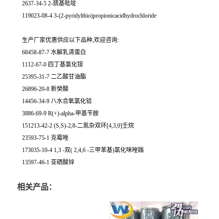
2637-34-5 2-巯基吡啶
119023-08-4 3-(2-pyridylthio)propionicacidhydrochloride
生产厂家优惠供应以下品种,欢迎咨询:
68458-87-7 水解乳清蛋白
1112-67-0 四丁基氯化铵
25395-31-7 二乙酸甘油酯
26896-20-8 新癸酸
14456-34-9 八水合氧氯化铪
3886-69-9 R(+)-alpha-甲基苄胺
151213-42-2 (S,S)-2,8-二氮杂双环[4,3,0]壬烷
23593-75-1 克霉唑
173035-10-4 1,3 -双( 2,4,6 -三甲苯基)氯化咪唑鎓
13597-46-1 亚硒酸锌
相关产品：