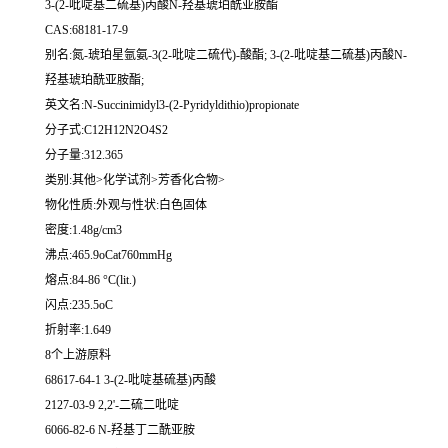
3-(2-吡啶基二硫基)丙酸N-羟基琥珀酰亚胺酯
CAS:68181-17-9
别名:氮-琥珀星氩氨-3(2-吡啶二硫代)-酸酯; 3-(2-吡啶基二硫基)丙酸N-
羟基琥珀酰亚胺酯;
英文名:N-Succinimidyl3-(2-Pyridyldithio)propionate
分子式:C12H12N2O4S2
分子量:312.365
类别:其他>化学试剂>芳香化合物>
物化性质:外观与性状:白色固体
密度:1.48g/cm3
沸点:465.9oCat760mmHg
熔点:84-86 °C(lit.)
闪点:235.5oC
折射率:1.649
8个上游原料
68617-64-1 3-(2-吡啶基硫基)丙酸
2127-03-9 2,2'-二硫二吡啶
6066-82-6 N-羟基丁二酰亚胺