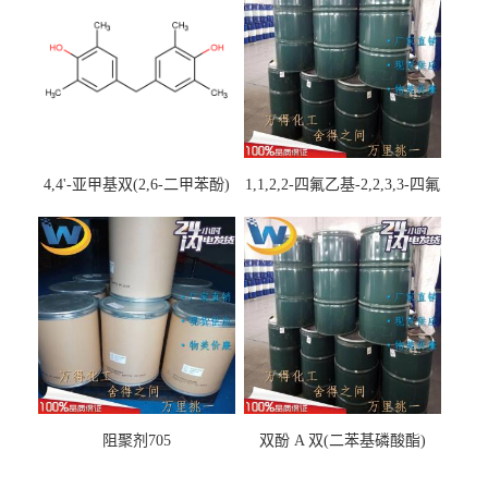
4,4'-亚甲基双(2,6-二甲苯酚)
1,1,2,2-四氟乙基-2,2,3,3-四氟
丙基醚
阻聚剂705
双酚 A 双(二苯基磷酸酯)