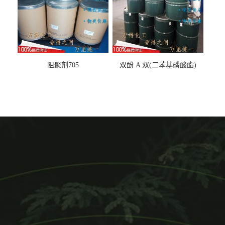
阻聚剂705
双酚 A 双(二苯基磷酸酯)