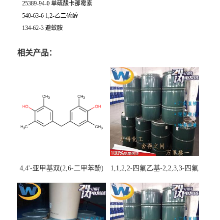
25389-94-0 单硫酸卡那霉素
540-63-6 1,2-乙二硫醇
134-62-3 避蚊胺
相关产品：
4,4'-亚甲基双(2,6-二甲苯酚)
1,1,2,2-四氟乙基-2,2,3,3-四氟
丙基醚