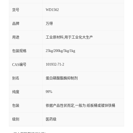
WD1562
货号
品牌
万得
用途
工业原材料,用于工业化大生产
25kg/200kg/5kg/1kg
包装规格
101932-71-2
CAS编号
别名
蛋白磷酸酯酶抑制剂
99%
纯度
包装
依据产品性状而定,一般为:纸板桶或镀锌铁桶
级别
医药级