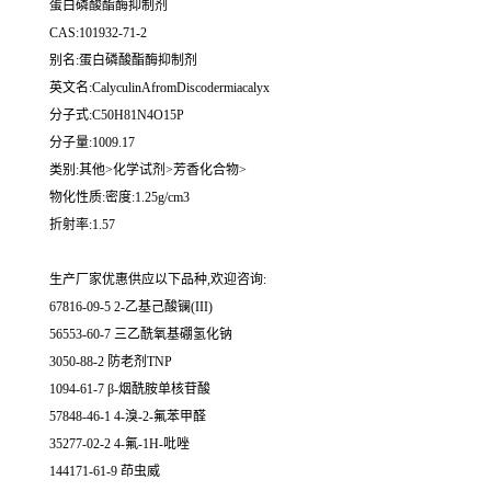
蛋白磷酸酯酶抑制剂
CAS:101932-71-2
别名:蛋白磷酸酯酶抑制剂
英文名:CalyculinAfromDiscodermiacalyx
分子式:C50H81N4O15P
分子量:1009.17
类别:其他>化学试剂>芳香化合物>
物化性质:密度:1.25g/cm3
折射率:1.57
生产厂家优惠供应以下品种,欢迎咨询:
67816-09-5 2-乙基己酸镧(III)
56553-60-7 三乙酰氧基硼氢化钠
3050-88-2 防老剂TNP
1094-61-7 β-烟酰胺单核苷酸
57848-46-1 4-溴-2-氟苯甲醛
35277-02-2 4-氟-1H-吡唑
144171-61-9 茚虫威