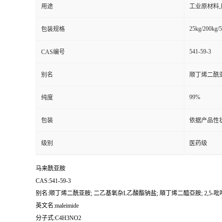
用途
工业原材料
25kg/200kg/5
包装规格
541-59-3
CAS编号
别名
顺丁烯二酰亚
99%
纯度
包装
依据产品性
级别
医药级
马来酰亚胺
CAS:541-59-3
别名:顺丁烯二酰亚胺; 二乙基氧杂L乙酸酯钠盐; 順丁烯二醯亞胺; 2,5-吡
英文名:maleimide
分子式:C4H3NO2