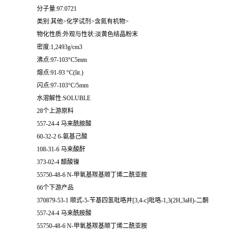
分子量:97.0721
类别:其他>化学试剂>含氮有机物>
物化性质:外观与性状:淡黄色结晶粉末
密度:1,2493g/cm3
沸点:97-103°C5mm
熔点:91-93 °C(lit.)
闪点:97-103°C/5mm
水溶解性:SOLUBLE
28个上游原料
557-24-4 马来酰胺酸
60-32-2 6-氨基己酸
108-31-6 马来酸酐
373-02-4 醋酸镍
55750-48-6 N-甲氧基羰基顺丁烯二酰亚胺
66个下游产品
370879-53-1 顺式-5-苄基四氢吡咯并[3,4-c]吡咯-1,3(2H,3aH)-二酮
557-24-4 马来酰胺酸
55750-48-6 N-甲氧基羰基顺丁烯二酰亚胺