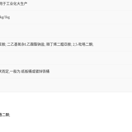
,用于工业化大生产
kg/1kg
胺; 二乙基氧杂L乙酸酯钠盐; 順丁烯二醯亞胺; 2,5-吡咯二酮;
状而定,一般为:纸板桶或镀锌铁桶
咯二酮;