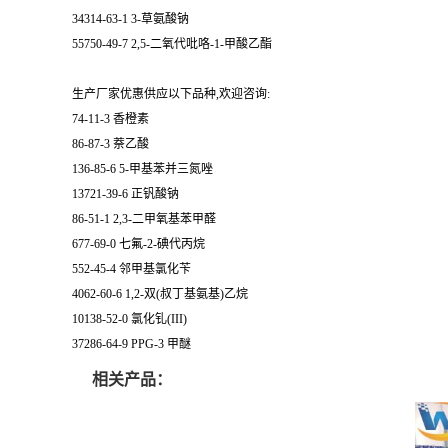
34314-63-1 3-草氨酸钠
55750-49-7 2,5-二氧代吡咯-1-甲酸乙酯
生产厂家优惠供应以下品种,欢迎咨询:
74-11-3 香橙素
86-87-3 萘乙酸
136-85-6 5-甲基苯并三氮唑
13721-39-6 正钒酸钠
86-51-1 2,3-二甲氧基苯甲醛
677-69-0 七氟-2-碘代丙烷
552-45-4 邻甲基氯化苄
4062-60-6 1,2-双(叔丁基氨基)乙烷
10138-52-0 氯化钆(III)
37286-64-9 PPG-3 甲醚
相关产品：