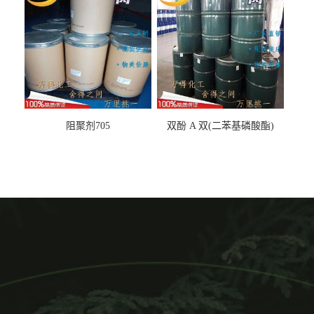
阻聚剂705
双酚 A 双(二苯基磷酸酯)