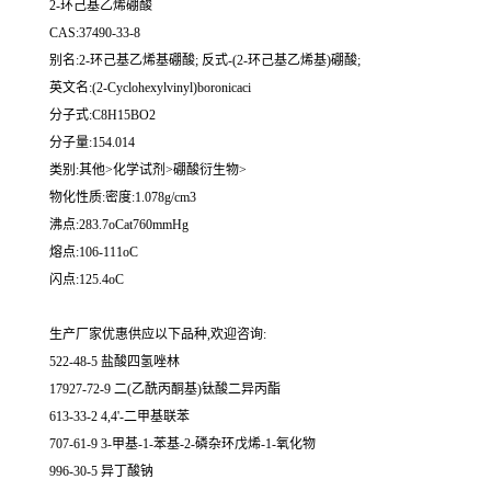
2-环己基乙烯硼酸
CAS:37490-33-8
别名:2-环己基乙烯基硼酸; 反式-(2-环己基乙烯基)硼酸;
英文名:(2-Cyclohexylvinyl)boronicaci
分子式:C8H15BO2
分子量:154.014
类别:其他>化学试剂>硼酸衍生物>
物化性质:密度:1.078g/cm3
沸点:283.7oCat760mmHg
熔点:106-111oC
闪点:125.4oC
生产厂家优惠供应以下品种,欢迎咨询:
522-48-5 盐酸四氢唑林
17927-72-9 二(乙酰丙酮基)钛酸二异丙酯
613-33-2 4,4'-二甲基联苯
707-61-9 3-甲基-1-苯基-2-磷杂环戊烯-1-氧化物
996-30-5 异丁酸钠