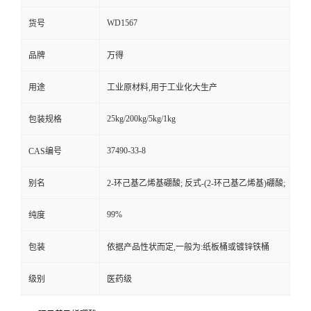
WD1567
货号
品牌
万得
用途
工业原材料,用于工业化大生产
25kg/200kg/5kg/1kg
包装规格
37490-33-8
CAS编号
别名
2-环己基乙烯基硼酸; 反式-(2-环己基乙烯基)硼酸;
99%
纯度
包装
依据产品性状而定,一般为:纸板桶或镀锌铁桶
级别
医药级