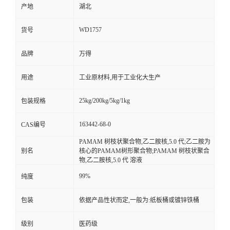
产地
湖北
WD1757
货号
品牌
万得
用途
工业原材料,用于工业化大生产
25kg/200kg/5kg/1kg
包装规格
163442-68-0
CAS编号
PAMAM 树枝状聚合物,乙二胺核,5.0 代;乙二胺为
别名
核心的PAMAM树形聚合物;PAMAM 树枝状聚合
物,乙二胺核,5.0 代 溶液
99%
纯度
包装
依据产品性状而定,一般为:纸板桶或镀锌铁桶
级别
医药级