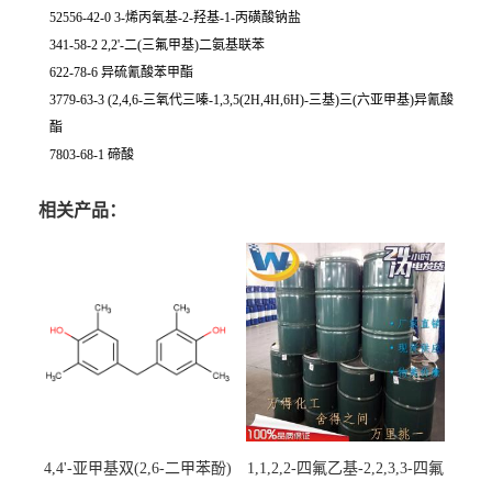
52556-42-0 3-烯丙氧基-2-羟基-1-丙磺酸钠盐
341-58-2 2,2'-二(三氟甲基)二氨基联苯
622-78-6 异硫氰酸苯甲酯
3779-63-3 (2,4,6-三氧代三嗪-1,3,5(2H,4H,6H)-三基)三(六亚甲基)异氰酸
酯
7803-68-1 碲酸
相关产品：
4,4'-亚甲基双(2,6-二甲苯酚)
1,1,2,2-四氟乙基-2,2,3,3-四氟