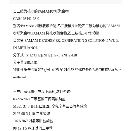
乙二胺为核心的PAMAM树形聚合物
CAS:163442-68-0
别名:PAMAM 树枝状聚合物,乙二胺核,5.0 代;乙二胺为核心的PAMAM
树形聚合物;PAMAM 树枝状聚合物,乙二胺核,5.0 代 溶液
英文名:PAMAM DENDRIMER, GENERATION 5 SOLUTION 5 WT. %
IN METHANOL
分子式:[NH2(CH2)2NH2]:(G=5);(NH2)128
分子量:28824.81
物化性质:密度0.797 g/mL at 25 °C闪点52 °F储存条件2-8°C形态5 wt.% in
methanol
生产厂家优惠供应以下品种,欢迎咨询:
63995-70-0 三苯基膦三间磺酸钠盐
51851-37-7 1H,1H,2H,2H-全氟辛基三乙氧基硅烷
2162-98-3 1,10-二氯癸烷
1073-70-7 对氯苯肼盐酸盐
98-19-1 5-叔丁基间二甲苯