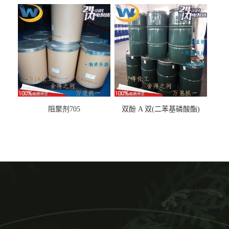
丙基醚
阻聚剂705
双酚 A 双(二苯基磷酸酯)