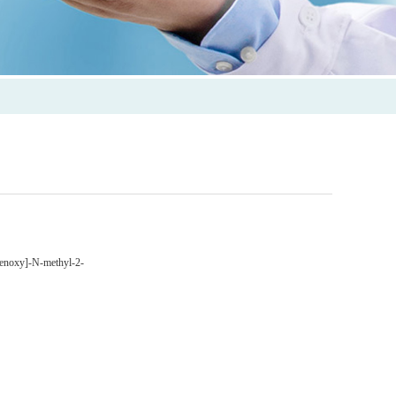
henoxy]-N-methyl-2-