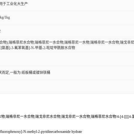
,用于工业化大生产
kg/1kg
2
合物);瑞格菲尼水合物;瑞格菲尼一水合物;瑞格菲尼一水物;瑞格非尼一水合物;瑞戈非尼水合物;
]氨基]-3-氟苯氧基]-N-甲基-2-吡啶甲酰胺水合物
状而定,一般为:纸板桶或镀锌铁桶
格非尼一水合物;瑞戈非尼水合物;瑞戈非尼一水合物;瑞格菲尼水合物/4-[4-[[[[4-氯-3-
fluorophenoxy]-N-methyl-2-pyridinecarboxamide hydrate