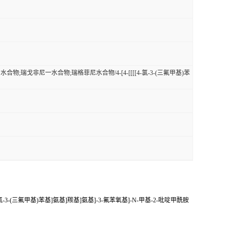
瑞戈非尼一水合物;瑞格菲尼水合物/4-[4-[[[[4-氯-3-(三氟甲基)苯
(三氟甲基)苯基]氨基]羰基]氨基]-3-氟苯氧基]-N-甲基-2-吡啶甲酰胺