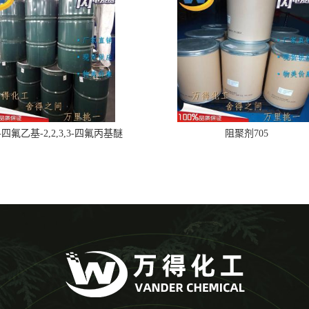
,2-四氟乙基-2,2,3,3-四氟丙基醚
阻聚剂705