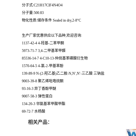
分子式:C21H17ClF4N4O4
分子量:500.83
物化性质:储存条件 Sealed in dry,2-8°C
生产厂家优惠供应以下品种,欢迎咨询:
1137-42-4 4-羟基-二苯甲酮
5973-71-7 3,4-二甲基苯甲醛
85536-14-7 4-C10-13-仲烷基苯磺酸衍生物
1570-64-5 4-氯-2-甲基苯酚
139-89-9 N-(2-羟乙基)乙二胺-N,N′,N′-三乙酸 三钠盐
9003-39-8 聚乙烯吡咯烷酮
93-16-3 异丁香酚甲醚
9007-58-3 弹性蛋白
134-20-3 邻氨基苯甲酸甲酯
69-72-7 水杨酸
相关产品：