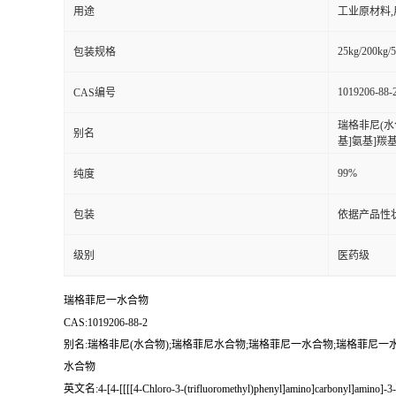
用途
工业原材料
25kg/200kg/5
包装规格
1019206-88-
CAS编号
瑞格非尼(水
别名
基]氨基]羰基
99%
纯度
包装
依据产品性
级别
医药级
瑞格菲尼一水合物
CAS:1019206-88-2
别名:瑞格非尼(水合物);瑞格菲尼水合物;瑞格菲尼一水合物;瑞格菲尼一水物;瑞
水合物
英文名:4-[4-[[[[4-Chloro-3-(trifluoromethyl)phenyl]amino]carbonyl]amino]-3-