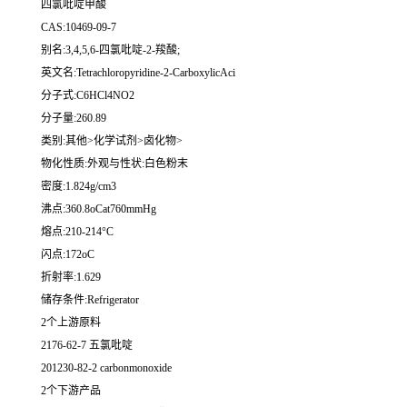
四氯吡啶甲酸
CAS:10469-09-7
别名:3,4,5,6-四氯吡啶-2-羧酸;
英文名:Tetrachloropyridine-2-CarboxylicAci
分子式:C6HCl4NO2
分子量:260.89
类别:其他>化学试剂>卤化物>
物化性质:外观与性状:白色粉末
密度:1.824g/cm3
沸点:360.8oCat760mmHg
熔点:210-214°C
闪点:172oC
折射率:1.629
储存条件:Refrigerator
2个上游原料
2176-62-7 五氯吡啶
201230-82-2 carbonmonoxide
2个下游产品