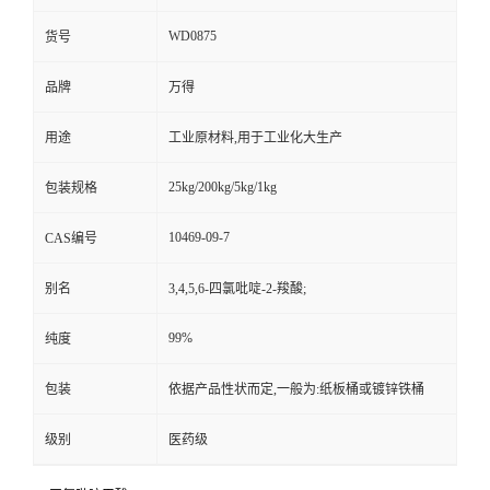
WD0875
货号
品牌
万得
用途
工业原材料,用于工业化大生产
25kg/200kg/5kg/1kg
包装规格
10469-09-7
CAS编号
别名
3,4,5,6-四氯吡啶-2-羧酸;
99%
纯度
包装
依据产品性状而定,一般为:纸板桶或镀锌铁桶
级别
医药级