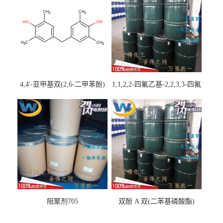
4,4'-亚甲基双(2,6-二甲苯酚)
1,1,2,2-四氟乙基-2,2,3,3-四氟
丙基醚
阻聚剂705
双酚 A 双(二苯基磷酸酯)