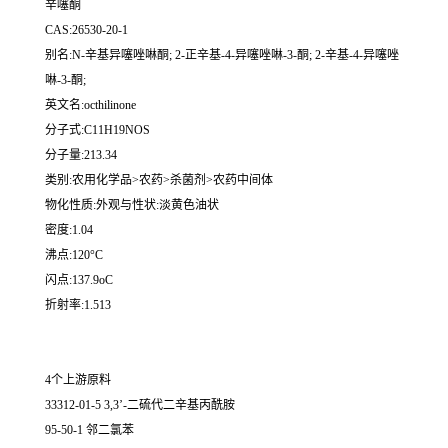
辛噻酮
CAS:26530-20-1
别名:N-辛基异噻唑啉酮; 2-正辛基-4-异噻唑啉-3-酮; 2-辛基-4-异噻唑
啉-3-酮;
英文名:octhilinone
分子式:C11H19NOS
分子量:213.34
类别:农用化学品>农药>杀菌剂>农药中间体
物化性质:外观与性状:淡黄色油状
密度:1.04
沸点:120°C
闪点:137.9oC
折射率:1.513
4个上游原料
33312-01-5 3,3’-二硫代二辛基丙酰胺
95-50-1 邻二氯苯