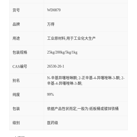
WD0879
货号
品牌
万得
用途
工业原材料,用于工业化大生产
25kg/200kg/5kg/1kg
包装规格
26530-20-1
CAS编号
N-辛基异噻唑啉酮; 2-正辛基-4-异噻唑啉-3-酮; 2-
别名
辛基-4-异噻唑啉-3-酮;
99%
纯度
包装
依据产品性状而定,一般为:纸板桶或镀锌铁桶
级别
医药级