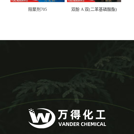
阻聚剂705
双酚 A 双(二苯基磷酸酯)