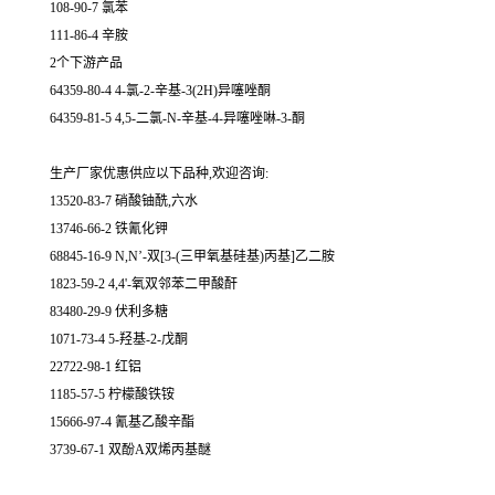
108-90-7 氯苯
111-86-4 辛胺
2个下游产品
64359-80-4 4-氯-2-辛基-3(2H)异噻唑酮
64359-81-5 4,5-二氯-N-辛基-4-异噻唑啉-3-酮
生产厂家优惠供应以下品种,欢迎咨询:
13520-83-7 硝酸铀酰,六水
13746-66-2 铁氰化钾
68845-16-9 N,N’-双[3-(三甲氧基硅基)丙基]乙二胺
1823-59-2 4,4'-氧双邻苯二甲酸酐
83480-29-9 伏利多糖
1071-73-4 5-羟基-2-戊酮
22722-98-1 红铝
1185-57-5 柠檬酸铁铵
15666-97-4 氰基乙酸辛酯
3739-67-1 双酚A双烯丙基醚