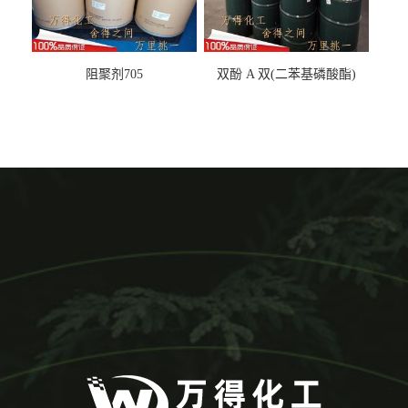
阻聚剂705
双酚 A 双(二苯基磷酸酯)