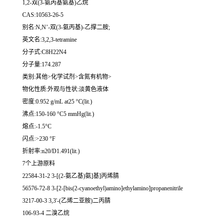
1,2-双(3-氨丙基氨基)乙烷
CAS:10563-26-5
别名:N,N’-双(3-氨丙基)-乙撑二胺;
英文名:3,2,3-tetramine
分子式:C8H22N4
分子量:174.287
类别:其他>化学试剂>含氮有机物>
物化性质:外观与性状:淡黄色液体
密度:0.952 g/mL at25 °C(lit.)
沸点:150-160 °C5 mmHg(lit.)
熔点:-1.5°C
闪点:>230 °F
折射率:n20/D1.491(lit.)
7个上游原料
22584-31-2 3-[(2-氨乙基)氨]基]丙烯腈
56576-72-8 3-[2-[bis(2-cyanoethyl)amino]ethylamino]propanenitrile
3217-00-3 3,3'-(乙烯二亚胺)二丙腈
106-93-4 二溴乙烷