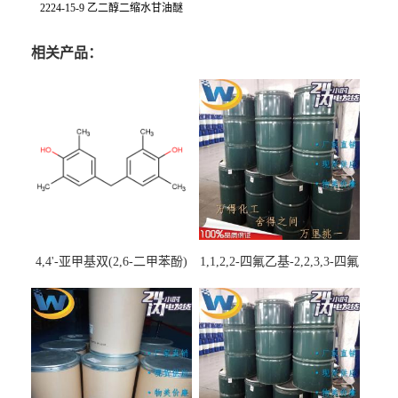
2224-15-9 乙二醇二缩水甘油醚
相关产品：
4,4'-亚甲基双(2,6-二甲苯酚)
1,1,2,2-四氟乙基-2,2,3,3-四氟
丙基醚