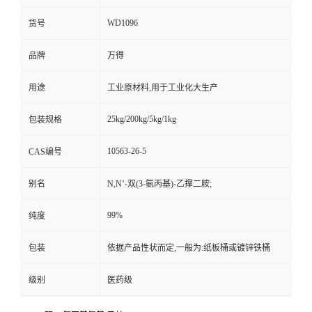
WD1096
货号
品牌
万得
用途
工业原材料,用于工业化大生产
25kg/200kg/5kg/1kg
包装规格
10563-26-5
CAS编号
别名
N,N’-双(3-氨丙基)-乙撑二胺;
99%
纯度
包装
依据产品性状而定,一般为:纸板桶或镀锌铁桶
级别
医药级