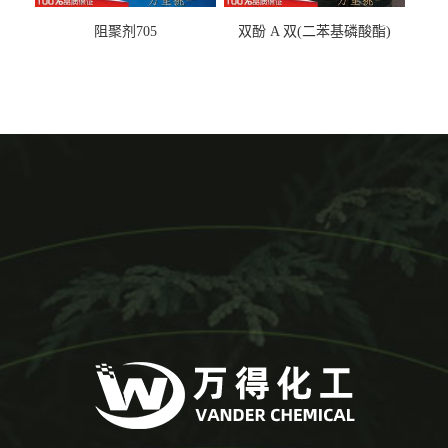
阻聚剂705
双酚 A 双(二苯基磷酸酯)