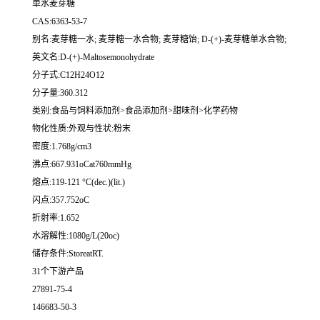
单水麦芽糖
CAS:6363-53-7
别名:麦芽糖一水; 麦芽糖一水合物; 麦芽糖饴; D-(+)-麦芽糖单水合物;
英文名:D-(+)-Maltosemonohydrate
分子式:C12H24O12
分子量:360.312
类别:食品与饲料添加剂>食品添加剂>甜味剂>化学药物
物化性质:外观与性状:粉末
密度:1.768g/cm3
沸点:667.931oCat760mmHg
熔点:119-121 °C(dec.)(lit.)
闪点:357.752oC
折射率:1.652
水溶解性:1080g/L(20oc)
储存条件:StoreatRT.
31个下游产品
27891-75-4
146683-50-3