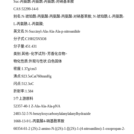
Suc-丙氨酰-丙氨酰-丙氨酰-对硝基苯胺
CAS:52299-14-6
别名:N-琥珀酰-丙氨酸-丙氨酸-丙氨酸-对硝基苯胺; N-琥珀酰-L-丙氨酰-
L-丙氨酰-L-丙氨酸;
英文名:N-Succinyl-Ala-Ala-Ala-p-nitroanilide
分子式:C19H25N5O8
分子量:451.431
类别:其他>化学试剂>芳香化合物>
物化性质:外观与性状:白色固体
密度:1.37g/cm3
沸点:923.5oCat760mmHg
闪点:512.3oC
折射率:1.584
5个上游原料
52357-40-1 Z-Ala-Ala-Ala-pNA
2483-52-5 N-benzyloxycarbonylalanylalanylhydrazide
1668-13-9 L-丙氨酸4-硝基酰苯胺
60354-61-2 (2S)-2-amino-N-[(2S)-1-[[(2S)-1-(4-nitroanilino)-1-oxopropan-2-