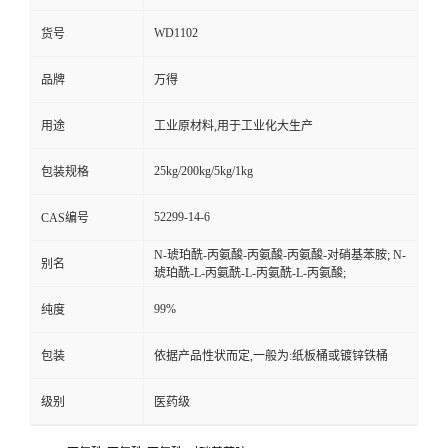
WD1102
货号
品牌
万得
用途
工业原材料,用于工业化大生产
25kg/200kg/5kg/1kg
包装规格
52299-14-6
CAS编号
N-琥珀酰-丙氨酸-丙氨酸-丙氨酸-对硝基苯胺; N-
别名
琥珀酰-L-丙氨酰-L-丙氨酰-L-丙氨酸;
99%
纯度
包装
依据产品性状而定,一般为:纸板桶或镀锌铁桶
级别
医药级