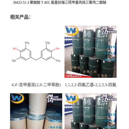
39423-51-3 聚醚胺 T 403; 氨基封端三羟甲基丙烷三聚丙二醇醚
相关产品：
4,4'-亚甲基双(2,6-二甲苯酚)
1,1,2,2-四氟乙基-2,2,3,3-四氟
丙基醚