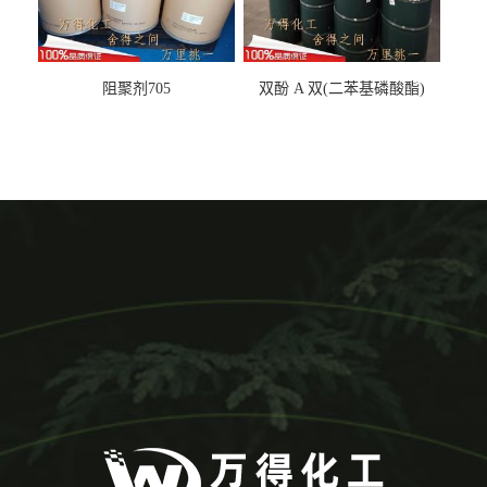
阻聚剂705
双酚 A 双(二苯基磷酸酯)