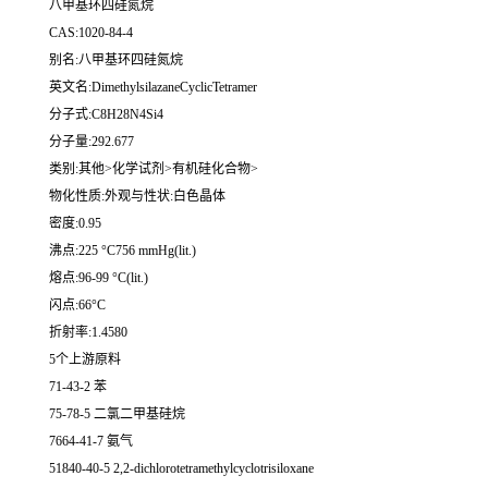
八甲基环四硅氮烷
CAS:1020-84-4
别名:八甲基环四硅氮烷
英文名:DimethylsilazaneCyclicTetramer
分子式:C8H28N4Si4
分子量:292.677
类别:其他>化学试剂>有机硅化合物>
物化性质:外观与性状:白色晶体
密度:0.95
沸点:225 °C756 mmHg(lit.)
熔点:96-99 °C(lit.)
闪点:66°C
折射率:1.4580
5个上游原料
71-43-2 苯
75-78-5 二氯二甲基硅烷
7664-41-7 氨气
51840-40-5 2,2-dichlorotetramethylcyclotrisiloxane