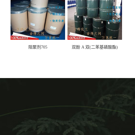
阻聚剂705
双酚 A 双(二苯基磷酸酯)