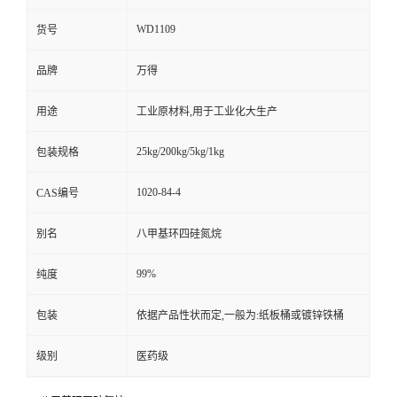
WD1109
货号
品牌
万得
用途
工业原材料,用于工业化大生产
25kg/200kg/5kg/1kg
包装规格
1020-84-4
CAS编号
别名
八甲基环四硅氮烷
99%
纯度
包装
依据产品性状而定,一般为:纸板桶或镀锌铁桶
级别
医药级