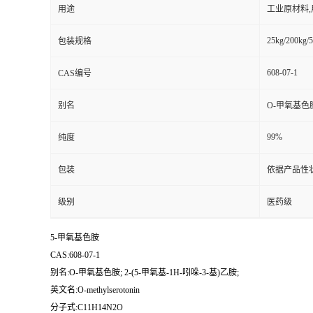
用途
工业原材料
25kg/200kg/5
包装规格
608-07-1
CAS编号
别名
O-甲氧基色胺;
99%
纯度
包装
依据产品性
级别
医药级
5-甲氧基色胺
CAS:608-07-1
别名:O-甲氧基色胺; 2-(5-甲氧基-1H-吲哚-3-基)乙胺;
英文名:O-methylserotonin
分子式:C11H14N2O