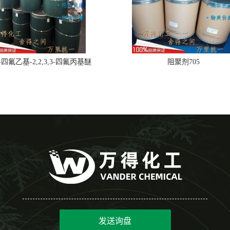
,2-四氟乙基-2,2,3,3-四氟丙基醚
阻聚剂705
发送询盘