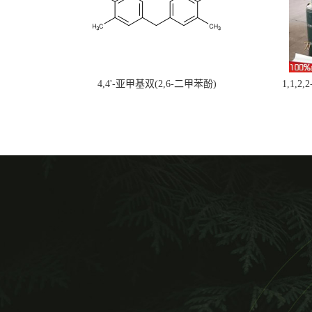
4,4'-亚甲基双(2,6-二甲苯酚)
1,1,2