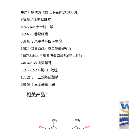
生产厂家优惠供应以下品种,欢迎咨询:
100-54-9 3-氰基吡啶
1852-04-6 十一烷二酸
502-65-8 番茄红素
556-67-2 八甲基环四硅氧烷
14024-63-6 双(2,4-戊二酮酸)锌(II)
218768-84-4 三聚氰胺聚磷酸盐(FR—NP)
24634-61-5 山梨酸钾
35277-02-2 4-氟-1H-吡唑
151-21-3 十二烷基硫酸钠
639-58-7 三苯基氯化锡
相关产品：