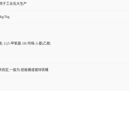
,用于工业化大生产
kg/1kg
 2-(5-甲氧基-1H-吲哚-3-基)乙胺;
状而定,一般为:纸板桶或镀锌铁桶