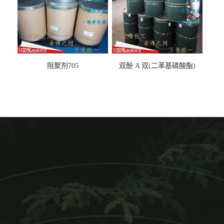
阻聚剂705
双酚 A 双(二苯基磷酸酯)