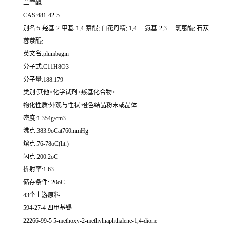
兰雪醌
CAS:481-42-5
别名:5-羟基-2-甲基-1,4-萘醌; 白花丹精; 1,4-二氨基-2,3-二氯蒽醌; 石苁
蓉萘醌;
英文名:plumbagin
分子式:C11H8O3
分子量:188.179
类别:其他>化学试剂>羰基化合物>
物化性质:外观与性状:橙色结晶粉末或晶体
密度:1.354g/cm3
沸点:383.9oCat760mmHg
熔点:76-78oC(lit.)
闪点:200.2oC
折射率:1.63
储存条件:-20oC
43个上游原料
594-27-4 四甲基锡
22266-99-5 5-methoxy-2-methylnaphthalene-1,4-dione