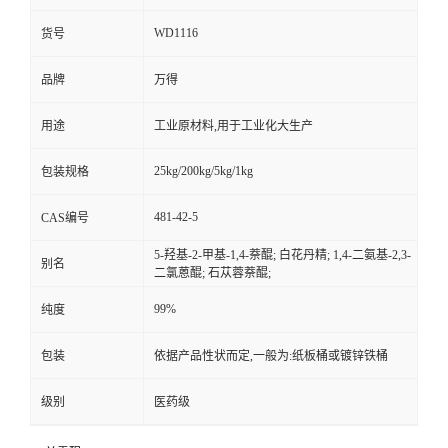
WD1116
货号
品牌
万得
用途
工业原材料,用于工业化大生产
25kg/200kg/5kg/1kg
包装规格
481-42-5
CAS编号
5-羟基-2-甲基-1,4-萘醌; 白花丹精; 1,4-二氨基-2,3-
别名
二氯蒽醌; 石苁蓉萘醌;
99%
纯度
包装
依据产品性状而定,一般为:纸板桶或镀锌铁桶
级别
医药级