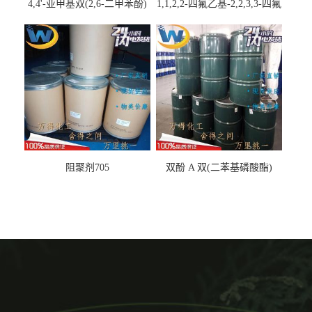
4,4'-亚甲基双(2,6-二甲苯酚)
1,1,2,2-四氟乙基-2,2,3,3-四氟
丙基醚
阻聚剂705
双酚 A 双(二苯基磷酸酯)