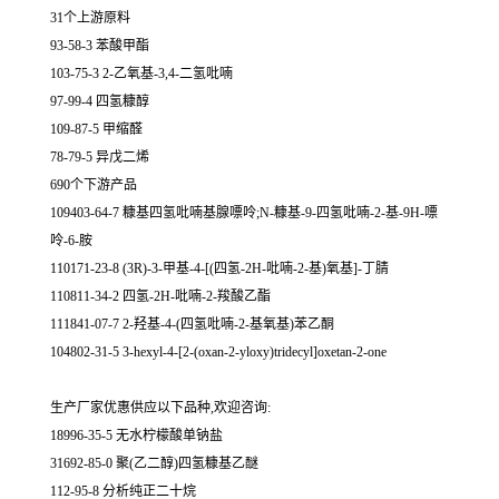
31个上游原料
93-58-3 苯酸甲酯
103-75-3 2-乙氧基-3,4-二氢吡喃
97-99-4 四氢糠醇
109-87-5 甲缩醛
78-79-5 异戊二烯
690个下游产品
109403-64-7 糠基四氢吡喃基腺嘌呤;N-糠基-9-四氢吡喃-2-基-9H-嘌
呤-6-胺
110171-23-8 (3R)-3-甲基-4-[(四氢-2H-吡喃-2-基)氧基]-丁腈
110811-34-2 四氢-2H-吡喃-2-羧酸乙酯
111841-07-7 2-羟基-4-(四氢吡喃-2-基氧基)苯乙酮
104802-31-5 3-hexyl-4-[2-(oxan-2-yloxy)tridecyl]oxetan-2-one
生产厂家优惠供应以下品种,欢迎咨询:
18996-35-5 无水柠檬酸单钠盐
31692-85-0 聚(乙二醇)四氢糠基乙醚
112-95-8 分析纯正二十烷