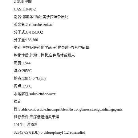
2-氯苯甲酸
CAS:118-91-2
别名:邻氯苯甲酸; 美沙拉嗪杂质L;
英文名:2-chlorobenzoicaci
分子式:C7H5ClO2
分子量:156.566
类别:生物及医药化学品>药物杂质>农药中间体
物化性质:外观与性状:白色晶体或粉末
密度:1.544
沸点:285°C
熔点:138-140 °C(lit.)
闪点:173°C
水溶解性:solubleinhotwater
稳定
性:Stable,combustible.Incompatiblewithstrongbases,strongoxidizingagents.
储存条件:库房低温通风干燥
101个上游原料
32345-65-6 (DL)-o-chlorophenyl-1,2-ethanediol