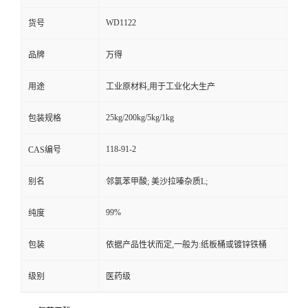
WD1122
货号
品牌
万得
用途
工业原材料,用于工业化大生产
25kg/200kg/5kg/1kg
包装规格
118-91-2
CAS编号
别名
邻氯苯甲酸; 美沙拉嗪杂质L;
99%
纯度
包装
依据产品性状而定,一般为:纸板桶或镀锌铁桶
级别
医药级