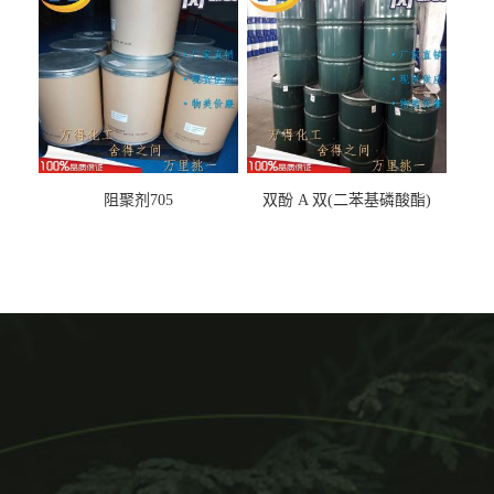
阻聚剂705
双酚 A 双(二苯基磷酸酯)