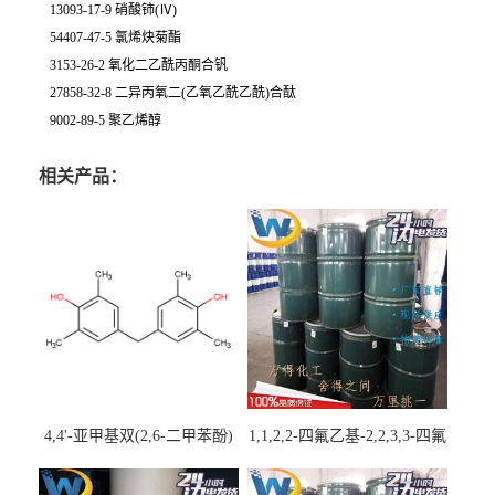
13093-17-9 硝酸铈(Ⅳ)
54407-47-5 氯烯炔菊酯
3153-26-2 氧化二乙酰丙酮合钒
27858-32-8 二异丙氧二(乙氧乙酰乙酰)合酞
9002-89-5 聚乙烯醇
相关产品：
4,4'-亚甲基双(2,6-二甲苯酚)
1,1,2,2-四氟乙基-2,2,3,3-四氟
丙基醚