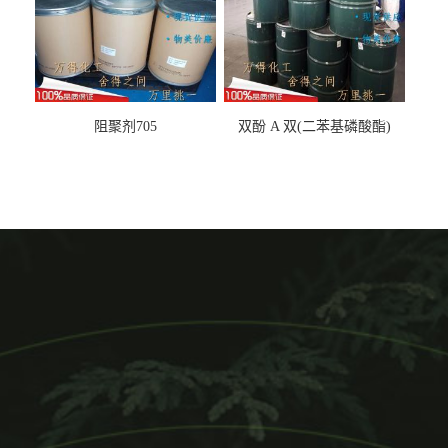
阻聚剂705
双酚 A 双(二苯基磷酸酯)