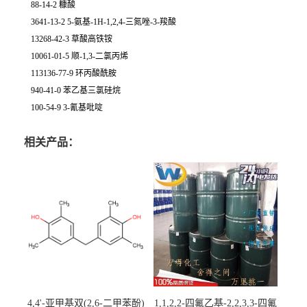
88-14-2 糠酸
3641-13-2 5-氨基-1H-1,2,4-三氮唑-3-羧酸
13268-42-3 草酸高铁铵
10061-01-5 顺-1,3-二氯丙烯
113136-77-9 环丙酸酰胺
940-41-0 苯乙基三氯硅烷
100-54-9 3-氰基吡啶
相关产品：
4,4'-亚甲基双(2,6-二甲苯酚)
1,1,2,2-四氟乙基-2,2,3,3-四氟