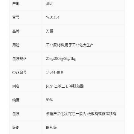
产地
湖北
WD1154
货号
品牌
万得
用途
工业原材料,用于工业化大生产
25kg/200kg/5kg/1kg
包装规格
14344-48-0
CAS编号
别名
N,N'-乙基二-L-半胱氨酸
99%
纯度
包装
依据产品性状而定,一般为:纸板桶或镀锌铁桶
级别
医药级