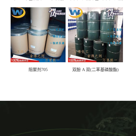
丙基醚
阻聚剂705
双酚 A 双(二苯基磷酸酯)