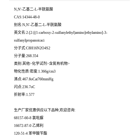
N,N'-乙基二-L-半胱氨酸
CAS:14344-48-0
别名:N,N'-乙基二-L-半胱氨酸
英文名:2-[2-[(1-carboxy-2-sulfanylethyl)amino]ethylamino]-3-
sulfanylpropanoicaci
分子式:C8H16N2O4S2
分子量:268.354
类别:其他>化学试剂>含氮有机物>
物化性质:密度:1.366g/cm3
沸点:467.8oCat760mmHg
闪点:236.7oC
折射率:1.577
生产厂家优惠供应以下品种,欢迎咨询:
68157-60-8 氯吡脲
16672-87-0 乙烯利
120-51-4 苯甲酸苄酯