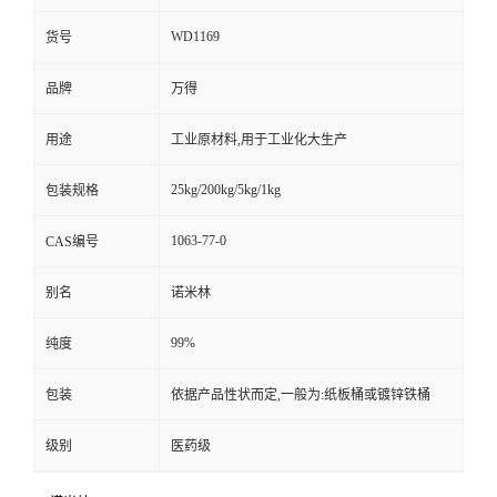
WD1169
货号
品牌
万得
用途
工业原材料,用于工业化大生产
25kg/200kg/5kg/1kg
包装规格
1063-77-0
CAS编号
别名
诺米林
99%
纯度
包装
依据产品性状而定,一般为:纸板桶或镀锌铁桶
级别
医药级