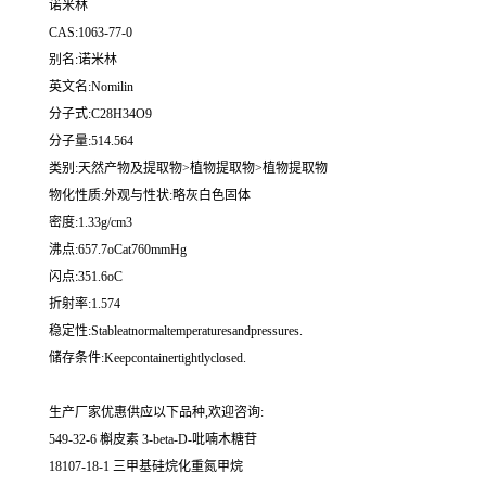
诺米林
CAS:1063-77-0
别名:诺米林
英文名:Nomilin
分子式:C28H34O9
分子量:514.564
类别:天然产物及提取物>植物提取物>植物提取物
物化性质:外观与性状:略灰白色固体
密度:1.33g/cm3
沸点:657.7oCat760mmHg
闪点:351.6oC
折射率:1.574
稳定性:Stableatnormaltemperaturesandpressures.
储存条件:Keepcontainertightlyclosed.
生产厂家优惠供应以下品种,欢迎咨询:
549-32-6 槲皮素 3-beta-D-吡喃木糖苷
18107-18-1 三甲基硅烷化重氮甲烷