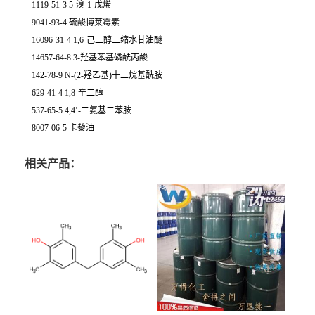
1119-51-3 5-溴-1-戊烯
9041-93-4 硫酸博莱霉素
16096-31-4 1,6-己二醇二缩水甘油醚
14657-64-8 3-羟基苯基磷酰丙酸
142-78-9 N-(2-羟乙基)十二烷基酰胺
629-41-4 1,8-辛二醇
537-65-5 4,4’-二氨基二苯胺
8007-06-5 卡藜油
相关产品：