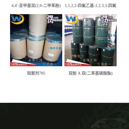
4,4'-亚甲基双(2,6-二甲苯酚)
1,1,2,2-四氟乙基-2,2,3,3-四氟
丙基醚
阻聚剂705
双酚 A 双(二苯基磷酸酯)