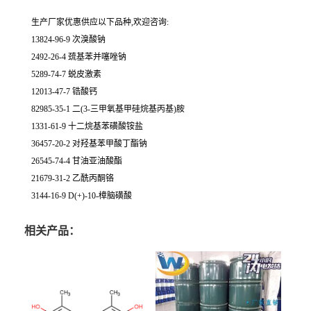
生产厂家优惠供应以下品种,欢迎咨询:
13824-96-9 次溴酸钠
2492-26-4 巯基苯并噻唑钠
5289-74-7 蜕皮激素
12013-47-7 锆酸钙
82985-35-1 二(3-三甲氧基甲硅烷基丙基)胺
1331-61-9 十二烷基苯磺酸铵盐
36457-20-2 对羟基苯甲酸丁酯钠
26545-74-4 甘油亚油酸酯
21679-31-2 乙酰丙酮铬
3144-16-9 D(+)-10-樟脑磺酸
相关产品：