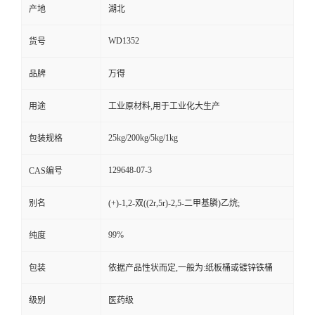
产地
湖北
WD1352
货号
品牌
万得
用途
工业原材料,用于工业化大生产
25kg/200kg/5kg/1kg
包装规格
129648-07-3
CAS编号
别名
(+)-1,2-双((2r,5r)-2,5-二甲基膦)乙烷;
99%
纯度
包装
依据产品性状而定,一般为:纸板桶或镀锌铁桶
级别
医药级