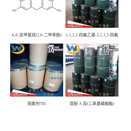
4,4'-亚甲基双(2,6-二甲苯酚)
1,1,2,2-四氟乙基-2,2,3,3-四氟
丙基醚
阻聚剂705
双酚 A 双(二苯基磷酸酯)