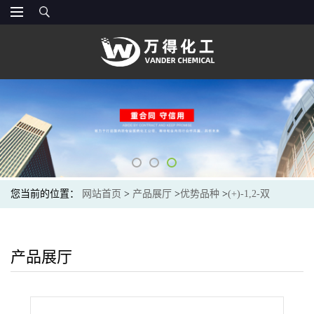
您当前的位置：
网站首页
>
产品展厅
>
优势品种
>
(+)-1,2-双
((2R,5R)-2,5-二乙磷酰亚基)苯
产品展厅