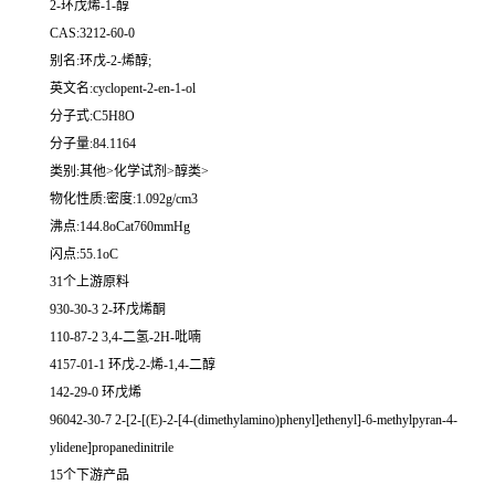
2-环戊烯-1-醇
CAS:3212-60-0
别名:环戊-2-烯醇;
英文名:cyclopent-2-en-1-ol
分子式:C5H8O
分子量:84.1164
类别:其他>化学试剂>醇类>
物化性质:密度:1.092g/cm3
沸点:144.8oCat760mmHg
闪点:55.1oC
31个上游原料
930-30-3 2-环戊烯酮
110-87-2 3,4-二氢-2H-吡喃
4157-01-1 环戊-2-烯-1,4-二醇
142-29-0 环戊烯
96042-30-7 2-[2-[(E)-2-[4-(dimethylamino)phenyl]ethenyl]-6-methylpyran-4-
ylidene]propanedinitrile
15个下游产品