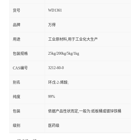
WD1361
货号
品牌
万得
用途
工业原材料,用于工业化大生产
25kg/200kg/5kg/1kg
包装规格
3212-60-0
CAS编号
别名
环戊-2-烯醇;
99%
纯度
包装
依据产品性状而定,一般为:纸板桶或镀锌铁桶
级别
医药级