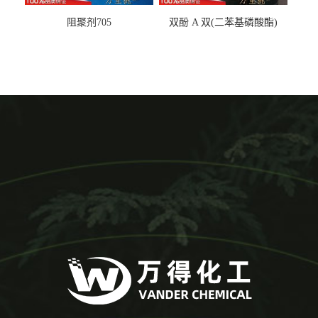
阻聚剂705
双酚 A 双(二苯基磷酸酯)