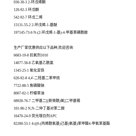
930-30-3 2-环戊烯酮
120-92-3 环戊酮
542-92-7 环戊二烯
15131-55-2 2-环戊烯-1-基醚
197145-73-6 N-(2-环戊烯-1-基)-4-甲基苯磺酰胺
生产厂家优惠供应以下品种,欢迎咨询:
6683-19-8 抗氧剂1010
14077-58-8 乙氧基乙酰氯
1345-25-1 氧化亚铁
620-92-8 4,4'-二羟基二苯甲烷
7722-88-5 焦磷酸钠
8007-02-1 柠檬草油
68928-76-7 二甲基二[(新癸酰)氧]二甲基锡
101-96-2 N,N-二仲丁基对苯二胺
16470-24-9 荧光增白剂APC
82200-53-1 4-((6-(丙烯酰氧基)己基)氧基)苯甲酸4-甲氧苯基酯