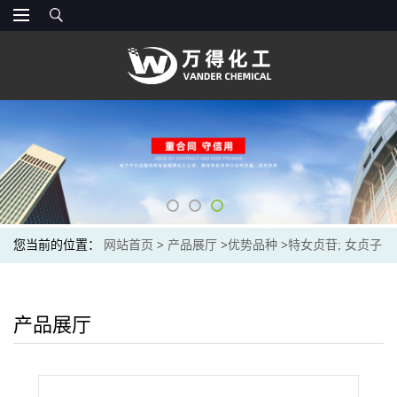
您当前的位置：
网站首页
>
产品展厅
>
优势品种
>
特女贞苷; 女贞子
甙
产品展厅