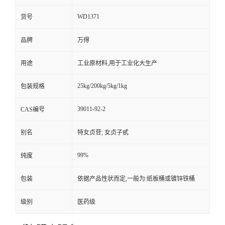
WD1371
货号
品牌
万得
用途
工业原材料,用于工业化大生产
25kg/200kg/5kg/1kg
包装规格
39011-92-2
CAS编号
别名
特女贞苷; 女贞子甙
99%
纯度
包装
依据产品性状而定,一般为:纸板桶或镀锌铁桶
级别
医药级