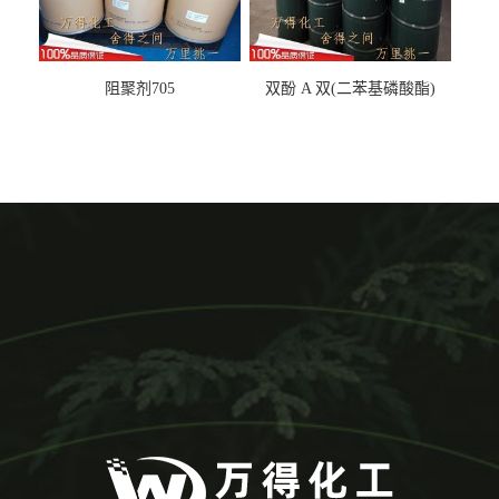
阻聚剂705
双酚 A 双(二苯基磷酸酯)