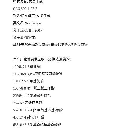
特女贞苷; 女贞子甙
CAS:39011-92-2
别名:特女贞苷; 女贞子甙
英文名:Nuezhenide
分子式:C31H42O17
分子量:686.655
类别:天然产物及提取物>植物提取物>植物提取物
生产厂家优惠供应以下品种,欢迎咨询:
12008-21-8 硼化镧
110-26-9 N,N'-亚甲基双丙烯酰胺
104-82-5 4-甲基氯苄
105-76-0 顺丁烯二酸二丁酯
26299-14-9 氯铬酸吡啶盐
78-27-3 乙炔环己醇
56718-71-9 4-(2-甲氧基乙基)苯酚
459-57-4 对氟苯甲醛
63316-43-8 3-苯磺酰基苯磺酸钾