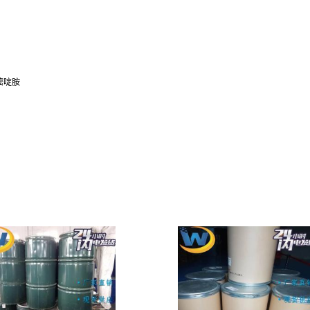
2-嘧啶胺