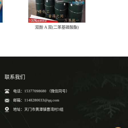
双酚 A 双(二苯基磷酸酯)
联系我们
电话：15377098680 （微信同号）
邮箱：
1148280033@qq.com
地址：天门市黄潭镇曹湾村3组