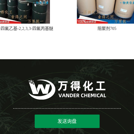
,2-四氟乙基-2,2,3,3-四氟丙基醚
阻聚剂705
发送询盘