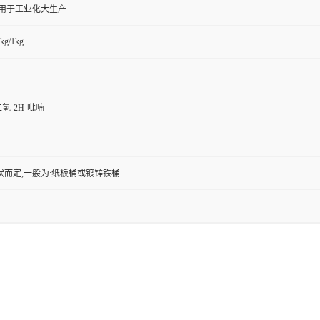
,用于工业化大生产
kg/1kg
-二氢-2H-吡喃
状而定,一般为:纸板桶或镀锌铁桶