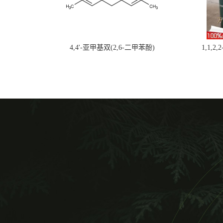
4,4'-亚甲基双(2,6-二甲苯酚)
1,1,2