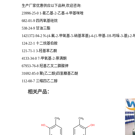
生产厂家优惠供应以下品种,欢迎咨询:
23996-25-0 1-氰乙基-2-乙基-4-甲基咪唑
682-01-9 四丙氧基硅烷
538-24-9 甘油三酯
1421372-94-2 N-(4-氟-2-甲氧基-5-硝基苯基)-4-(1-甲基-1H-吲哚-3-基)-
124-22-1 十二烷基伯胺
121-71-1 3-羟基苯乙酮
4133-34-0 7-甲氧基-2-萘满酮
67953-76-8 羟基乙叉二膦酸钾
31692-85-0 聚(乙二醇)四氢糠基乙醚
112-60-7 三缩四乙二醇
相关产品：