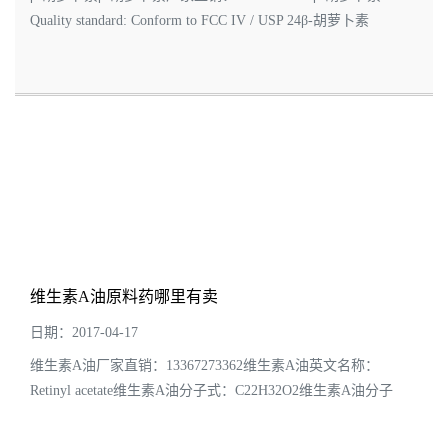
Quality standard: Conform to FCC IV / USP 24β-胡萝卜素
EINECS号： 230-636-6Usage: β-胡萝卜素可作为营养和着色两
用的食品添加剂β-胡萝卜素包装规格: ...
维生素A油原料药哪里有卖
日期：2017-04-17
维生素A油厂家直销：13367273362维生素A油英文名称：
Retinyl acetate维生素A油分子式：C22H32O2维生素A油分子
量:328.49维生素A油CAS：127-47-9维生素A油外观：浅黄色黏
稠液体。维生素A油规格：100IU/克维生素A油包装...