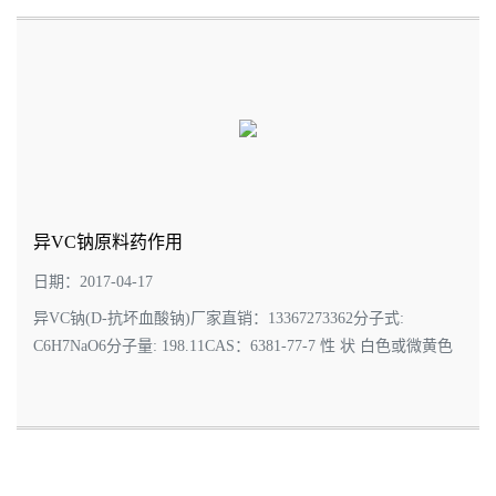
异VC钠原料药作用
日期：2017-04-17
异VC钠(D-抗坏血酸钠)厂家直销：13367273362分子式:
C6H7NaO6分子量: 198.11CAS：6381-77-7 性 状 白色或微黄色
结晶或粉末含 量(%) 98.0包装规格: 25公斤/桶异VC钠是一种新
型食品抗氧、防腐保鲜剂。世界卫生组织和粮...