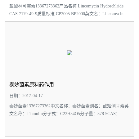
盐酸林可霉素13367273362产品名称 Lincomycin Hydorchlride
CAS 7179-49-9质量标准 CP2005 BP2000英文名：Lincomycin
Hydrochloride化学式：C18H34N2O6S.HCl.H2O分子量：461.02
含量规格：≥98％包装规格: 25公斤/桶...
泰妙菌素原料药作用
日期：2017-04-17
泰妙菌素13367273362中文名称：泰妙菌素别名：截短侧耳素英
文名称：Tiamulin分子式：C22H34O5分子量：378.5CAS：
55297-95-5泰妙菌素的性质及其结构１．性质泰妙菌素是白色至
微黄色结晶粉末，可溶于水  １：１６．...