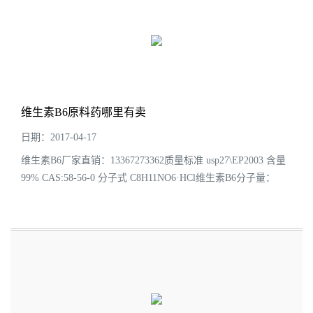
维生素B6原料药哪里有卖
日期：2017-04-17
维生素B6厂家直销：13367273362质量标准 usp27\EP2003 含量
99% CAS:58-56-0 分子式 C8H11NO6·HCl维生素B6分子量：
169.18 包装规格: 25公斤/桶维生素B6的盐酸盐为白色或类
白色的结晶或结晶性粉末；无臭，味酸...