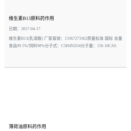
维生素B13原料药作用
日期：2017-04-17
维生素B13(乳清酸) 厂家直销：13367273362质量标准 国标 含量
食品99.5%/饲料98%分子式：C5H4N2O4分子量：156.10CAS
号：65-86-1包装规格: 25公斤/桶乳清酸是一种营氧药，也称维
生素B13。在60年代，用于治疗黄胆和一...
薄荷油原料药作用