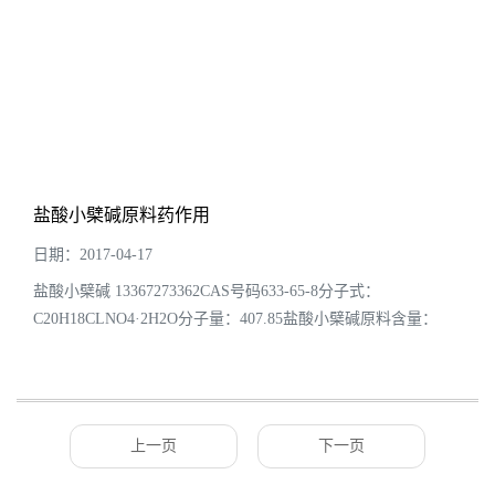
盐酸小檗碱原料药作用
日期：2017-04-17
盐酸小檗碱 13367273362CAS号码633-65-8分子式：
C20H18CLNO4·2H2O分子量：407.85盐酸小檗碱原料含量：
98%英文名称：Berberine hydrochloride 中文别名：黄连
素、小蘖碱、小檗硷、盐酸黄连素、盐酸小蘖碱、盐酸...
上一页
下一页