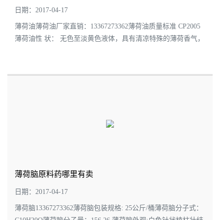
日期：2017-04-17
薄荷油薄荷油厂家直销：13367273362薄荷油质量标准 CP2005
薄荷油性 状： 无色至淡黄色液体，具有清凉特殊的薄荷香气，
味初辛、后凉。薄荷油相对密度： 0.888—0.908薄荷油折光指
数： 1.4560—1.4660薄荷油旋 光 度：...
薄荷脑原料药哪里有卖
日期：2017-04-17
薄荷脑13367273362薄荷脑包装规格: 25公斤/桶薄荷脑分子式：