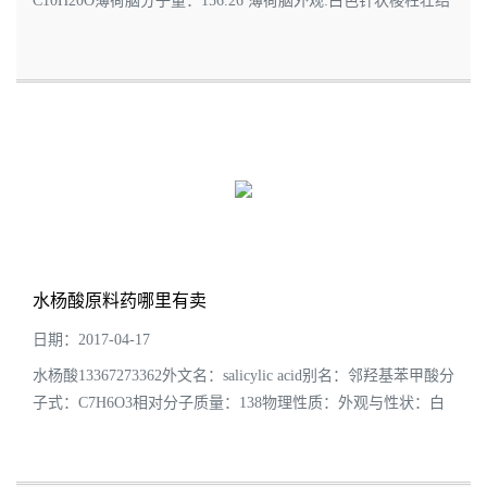
C10H20O薄荷脑分子量：156.26 薄荷脑外观:白色针状棱柱壮结
晶薄荷脑含量 99（%）薄荷脑气味:薄荷特殊香气,味初灼热后清
凉薄荷脑使用方法参考:供食用香精厂...
水杨酸原料药哪里有卖
日期：2017-04-17
水杨酸13367273362外文名：salicylic acid别名：邻羟基苯甲酸分
子式：C7H6O3相对分子质量：138物理性质：外观与性状：白
色针状晶体或毛状结晶性粉末CAS号：69-72-7pH：2.4（饱和水
溶液）熔点(℃)：160相对密度（水=1...