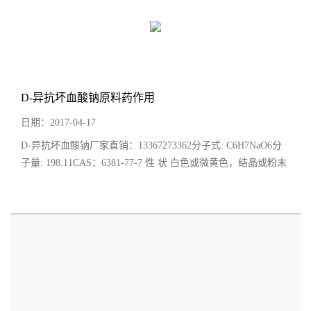
D-异抗坏血酸钠原料药作用
日期：2017-04-17
D-异抗坏血酸钠厂家直销：13367273362分子式: C6H7NaO6分
子量: 198.11CAS：6381-77-7 性 状 白色或微黄色，结晶或粉末
含 量(%) 98.0包装规格: 25公斤/桶异VC钠是一种新型食品抗
氧、防腐保鲜剂。世界卫生组织和粮农组...