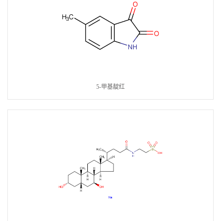
5-甲基靛红