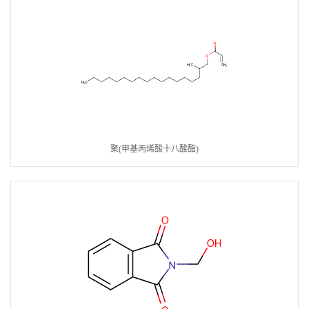
聚(甲基丙烯酸十八酸酯)