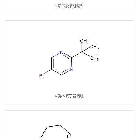
牛磺熊脱氧胆酸钠
5-溴-2-叔丁基嘧啶