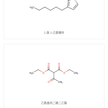
2-溴-3-己基噻吩
乙酰基丙二酸二乙酯