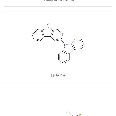
DL-4-氯-3-羟基丁酸乙酯
3,9'-联咔唑