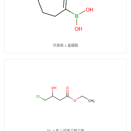
环庚烯-1-基硼酸