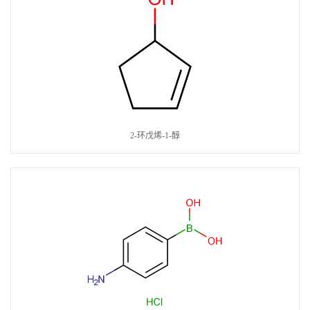
2-环戊烯-1-醇