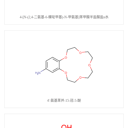
4-[N-(2,4-二氨基-6-蝶啶甲基)-N-甲氨基]苯甲酸半盐酸盐n水
4'-氨基苯并-15-冠-5-醚