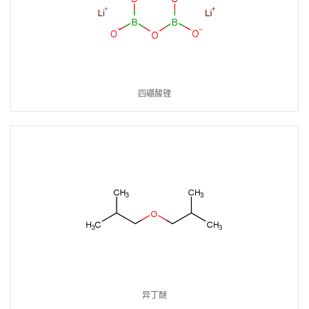
四硼酸锂
异丁醚