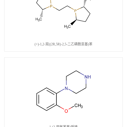
(+)-1,2-双((2R,5R)-2,5-二乙磷酰亚基)苯