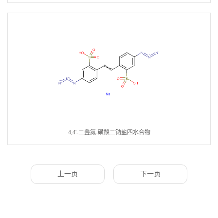
4,4'-二叠氮-磺酸二钠盐四水合物
上一页
下一页