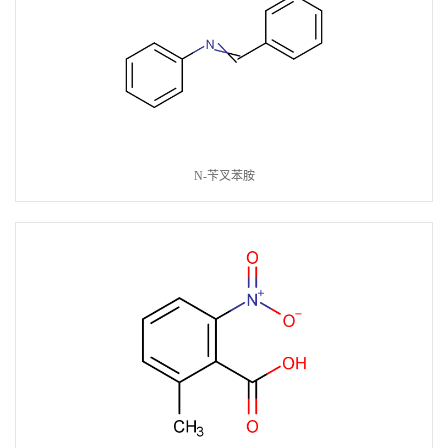
N-苄叉苯胺