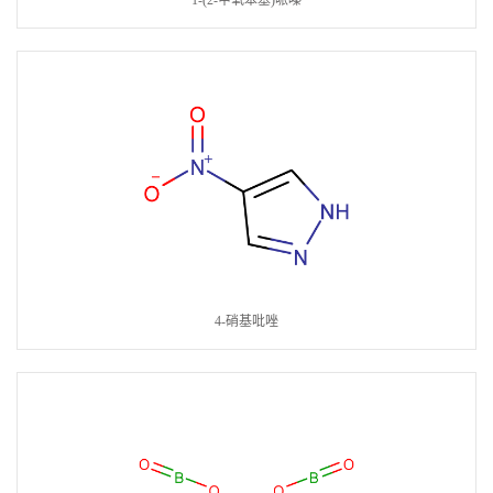
1-(2-甲氧苯基)哌嗪
4-硝基吡唑